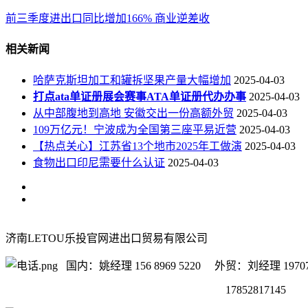
前三季度进出口同比增加166% 商业逆差收
相关新闻
哈萨克斯坦加工和罐拆坚果产量大幅增加
2025-04-03
打点ata单证册展会赛事ATA单证册代办办事
2025-04-03
从中部腹地到高地 安徽交出一份高额外贸
2025-04-03
109万亿元！宁波成为全国第三座平易近营
2025-04-03
【热点关心】江苏省13个地市2025年工做演
2025-04-03
食物出口印尼需要什么认证
2025-04-03
济南LETOU乐投官网进出口贸易有限公司
国内：姚经理 156 8969 5220 外贸：刘经理 19707
17852817145