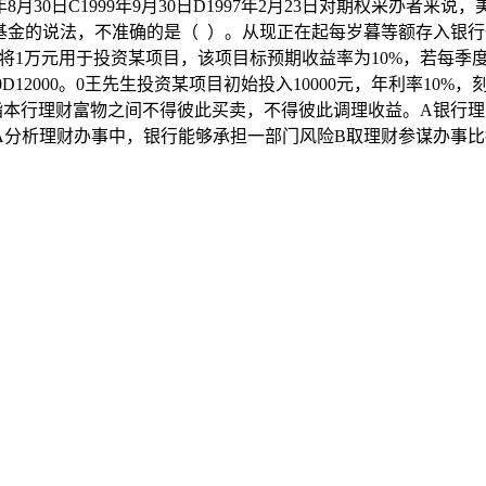
8年8月30日C1999年9月30日D1997年2月23日对期权采办
基金的说法，不准确的是（ ）。从现正在起每岁暮等额存入银行
380。0假定或人将1万元用于投资某项目，该项目标预期收益率为10%
100。0D12000。0王先生投资某项目初始投入10000元，年利
641。0（ ）是指本行理财富物之间不得彼此买卖，不得彼此调理收益
A分析理财办事中，银行能够承担一部门风险B取理财参谋办事比