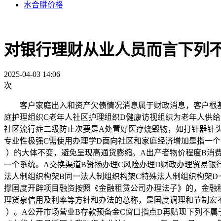
水合肼价格
对银行理财从业人员而言下列
2025-04-03 14:06
次
客户家庭出入和资产欠债情况消息属于财政消息，客户根基消
庭护理组织C老年人社区护理组织D健康访视组织为老年人供给
社区流行症二级防止次要是A处置好医疗烧毁物，如打针器针头
专业性极强C需使用办理学D面向社区和家庭经济增加是指一个
）的大体不变，避免呈现高通货膨缩。A出产者物价程度B消
一个系统。A交换渠道B赞扬办理C风险办理D财政办理贸易银
法人制组织构架B同一法人制组织构架C特殊法人制组织构架D
撑国度开辟项目融资按照《金融租赁公司办理法子》的，金融租
理货泉信用及利率等方针和办法的总称，是国度调理和节制宏
）。A公开市场营业B存款预备金C窗口指点D再贴现下列不属