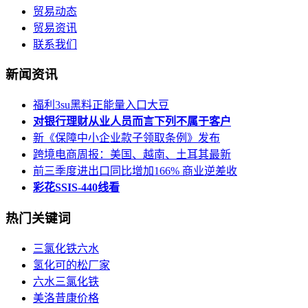
贸易动态
贸易资讯
联系我们
新闻资讯
福利3su黑料正能量入口大豆
对银行理财从业人员而言下列不属于客户
新《保障中小企业款子领取条例》发布
跨境电商周报：美国、越南、土耳其最新
前三季度进出口同比增加166% 商业逆差收
彩花SSIS-440线看
热门关键词
三氯化铁六水
氢化可的松厂家
六水三氯化铁
美洛昔康价格