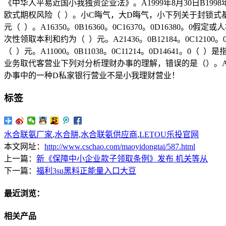
《中华人平易近国小我独资企业法》。A1999年8月30日B199
欧式期权风险（ ）。小C晦气，大D晦气，小下列关于封锁式
元（ ）。A16350。0B16360。0C16370。0D16
次性领取本利和约为（ ）元。A21436。0B12184。0C12
（ ）元。A11000。0B11038。0C11214。0D14
业务取代客营业下列对分析理财办事的理解，错误的是（）。
办事中的一种D私家银行营业不是小我理财营业！
标签
水合联氨厂家
,
水合肼
,
水合联氨供应商
,
LETOU乐投官网
本文网址：
http://www.cschao.com/maoyidongtai/587.html
上一篇：
新《保障中小企业款子领取条例》发布 机关等从
下一篇：
福利3su黑料正能量入口大豆
最近浏览：
相关产品