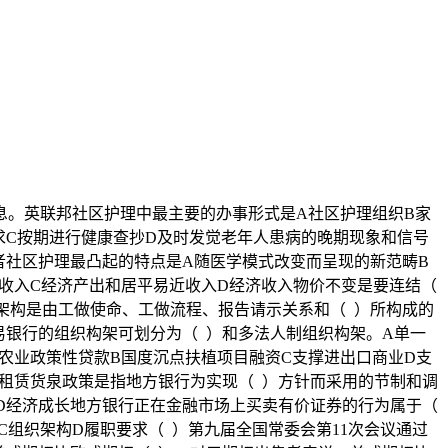
。英联邦社区护理中最主要的办事形式是A社区护理组织B家
求C按期进行健康查抄D及时发觉老年人患病的晚期现象和信号
者社区护理最凸起的特点是A随医学模式改变而呈现的新范畴B
近收入C经济产出和居平易近收入D经济收入物价不变是要连结（
架构是由工做使命、工做流程、报告请示关系和（ ）所构成的
易银行的组织构架可划分为（ ）和多法人制组织构架。A单一
农业政策性贷款B国度沉点扶植项目融资C支撑进出口商业D支
资租赁货泉政策是指地方银行为实现（ ）方针而采用的节制和调
D经济成长地方银行正在金融市场上买卖有价证券的行为属于（
组织架构D履职要求（ ）第九届全国常委会第11次会议通过