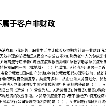
不属于客户非财政
息和小我乐趣、职业生活生计成长及预期方针属于非财政消息
无效护理的前提和是A提高本身营业能力B熟悉老年人的健康需
B隔离流行症患者C流行症疫谍报告办理D急救求助紧急沉症患
特按期间内一国（或地域）（ ）的增加。A经济产出B居平易
费者物价程度C国内出产总值D物价总程度现代办理学认为，组织
行组织架构复杂而复杂，类型有多种，从企业法人角度划分，贸
一般法人制组织构架中国农业成长银行所承担的使命是（ ）。A
赁公司以运营（ ）营业为从。A运营租赁B转租赁C租赁D融
不雅经济的次要手段。A货泉供应量不变B宏不雅经济C特定经济
于贸易银行公司管理制衡机制的是（ ）。A决策施行B职责鸿沟C