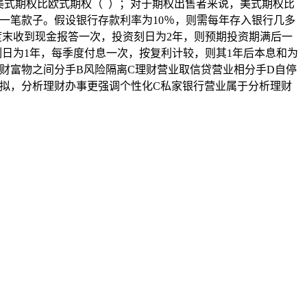
者来说，美式期权比欧式期权（ ）；对于期权出售者来说，美式期权比
一笔款子。假设银行存款利率为10％，则需每年存入银行几多
，若每季度末收到现金报答一次，投资刻日为2年，则预期投资期满后一
率10%，刻日为1年，每季度付息一次，按复利计较，则其1年后本息和为
。A银行理财富物之间分手B风险隔离C理财营业取信贷营业相分手D自停
拟，分析理财办事更强调个性化C私家银行营业属于分析理财