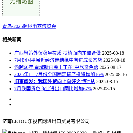
青岛·2025跨境电商博览会
相关新闻
广西鞭策外贸稳量提质 扶植面向东盟合做
2025-08-18
7月份国平易近经济连结稳中有进成长态势
2025-08-18
逾越60年 雪域新画卷丨正在“中尼货色跨
2025-08-17
2025年1—7月份全国固定资产投资增加16%
2025-08-16
旧事阐发：我国外贸向上向好之“势”从
2025-08-15
7月我国货色商业进出口同比增加67%
2025-08-15
济南LETOU乐投官网进出口贸易有限公司