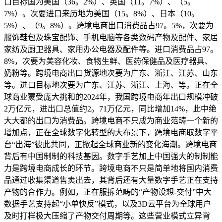
口目标国为美国（36。2%）、英国（11。7%）、（5。
7%）。次要进口来历地为美国（15。8%）、日本（10。
5%）、（9。8%）。跨境电商出口消费品占97。5%，次要为
服饰鞋包及珠宝配饰、手机电脑等各类数码产物及配件、家居
家纺及厨卫器具、家用办公电器及配件等。进口消费品占97。
8%，次要为美容化妆、食物生鲜、医药保健品及医疗器具、
奶粉等。跨境电商出口货源地次要为广东、浙江、江苏、山东
等。进口目标地次要为广东、江苏、浙江、上海、等。正在全
球商业蒙受庞大挑和的2024年，我国跨境电商年出口规模冲破
2万亿元，进出口总值约2。71万亿元，同比增加14%，此中绝
大大都的出口为消费品。跨境电商不只成为商业范畴一个新的
增加点，正在全球数字化转型的大布景下，跨境电商取数字平
台“出海”彼此共同，正掀起全球商业新的变化海潮。跨境电商
背后有中国制制的科技基因。数字手艺加上中国强大的制制能
力是跨境电商成长的环节。跨境电商不只是简单地将国内消费
品通过收集渠道售卖出去，其背后还有大量数字手艺正在支持
产物的合作力。例如，正在服拆范畴的“产物设想-交付”中大
数据手艺支持起“小单快反”模式，以及3D云平台为全球用户
及时打样极大压缩了产物交付周期等。这些营业模式立异背