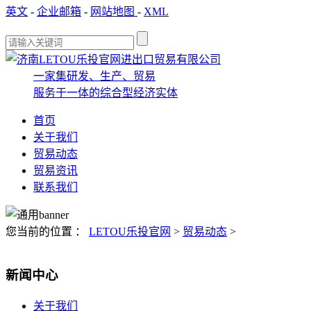
英文
-
企业邮箱
-
网站地图
-
XML
一家集研发、生产、贸易
服务于一体的综合型经济实体
首页
关于我们
贸易动态
贸易资讯
联系我们
您当前的位置 ：
LETOU乐投官网
>
贸易动态
>
新闻中心
关于我们