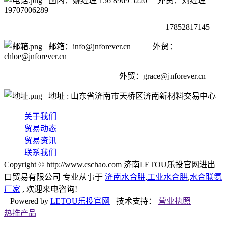
国内：姚经理 156 8969 5220 外贸：刘经理
19707006289
17852817145
邮箱：info@jnforever.cn 外贸：
chloe@jnforever.cn
外贸：
grace@jnforever.cn
地址 : 山东省济南市天桥区济南新材料交易中心
关于我们
贸易动态
贸易资讯
联系我们
Copyright © http://www.cschao.com 济南LETOU乐投官网进出
口贸易有限公司 专业从事于
济南水合肼
,
工业水合肼
,
水合联氨
厂家
, 欢迎来电咨询!
Powered by
LETOU乐投官网
技术支持：
营业执照
热推产品
|