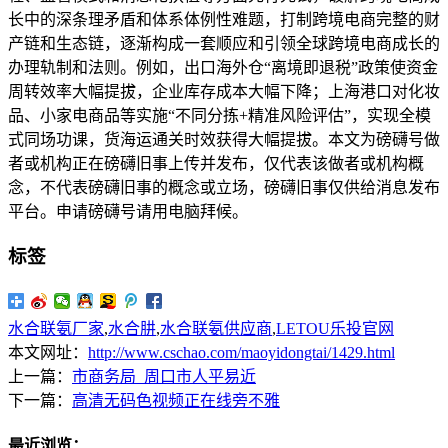
长中的深条理矛盾和体系体例性难题，打制跨境电商完整的财
产链和生态链，逐渐构成一套顺应和引领全球跨境电商成长的
办理轨制和法则。例如，出口海外仓“离境即退税”政策使资金
周转效率大幅提拔，企业库存成本大幅下降；上海港口对化妆
品、小家电商品等实施“不同分拣+精准风险评估”，实现全模
式同场功课，货海运通关时效获得大幅提拔。本文为磅礴号做
者或机构正在磅礴旧事上传并发布，仅代表该做者或机构概
念，不代表磅礴旧事的概念或立场，磅礴旧事仅供给消息发布
平台。申请磅礴号请用电脑拜候。
标签
水合联氨厂家
,
水合肼
,
水合联氨供应商
,
LETOU乐投官网
本文网址：
http://www.cschao.com/maoyidongtai/1429.html
上一篇：
市商务局_周口市人平易近
下一篇：
高清无码色视频正在线旁不雅
最近浏览：