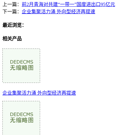
上一篇：
前2月青海对共建“一带一”国度进出口95亿元
下一篇：
企业集聚活力涌 外向型经济再提速
最近浏览：
相关产品
企业集聚活力涌 外向型经济再提速