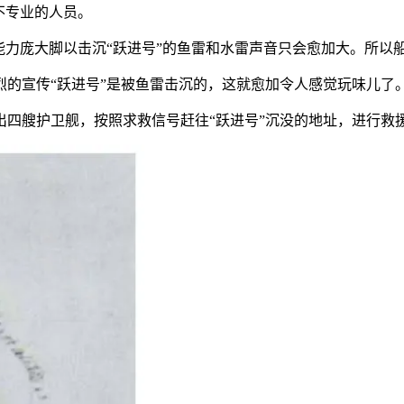
不专业的人员。
庞大脚以击沉“跃进号”的鱼雷和水雷声音只会愈加大。所以船
宣传“跃进号”是被鱼雷击沉的，这就愈加令人感觉玩味儿了
艘护卫舰，按照求救信号赶往“跃进号”沉没的地址，进行救