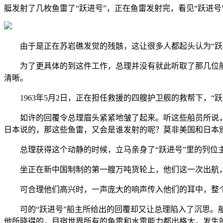
艇发射了几枚鱼雷了“跃进号”，正在鱼雷发射完，看见“跃进号
由于是正在苏岩礁发觉的残骸，这让很多人都起头认为“跃进
为了更具体的到这件工作，总理并没有就此听取了那几位船
清晰。
1963年5月2日，正在担任救援的四艘护卫舰的救帮下，“
如许的回覆令总理眉头紧紧地皱了起来。听这些船员所说，这
日本说的，那这些鱼雷，又会是谁发射的呢？莫非美国和日本
总理获得这个动静的时候，立马亲身了“跃进号”里的列位主
坐正在新中国制制的第一艘万吨货轮上，他们这一次出航，
可合理他们高兴时，一声庞大的响声传入他们的耳中，整个
可的“跃进号”船主所给出的回覆却又让总理陷入了沉思。船
他所晓得的，目宿世界所有的鱼雷和水雷能力都出格大，发生