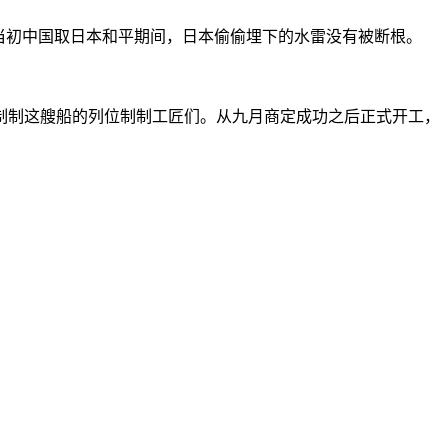
当初中国取日本和平期间，日本偷偷埋下的水雷没有被断根。
制这艘船的列位制制工匠们。从九月商定成功之后正式开工，