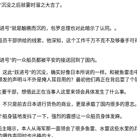
”沉没之后就霎时溜之大吉了。
号”就是触礁而沉的，包罗总理也对此暗示了认同。。
员干部供给的线索，他深知，这个工作千万不克不及够垂手可得
跃进号”的一众船员都被平安的接送回到了国内。
此“跃进号”的沉没，确实好像日本所说的一样。和被鱼雷击
颁发的声明斗不外是掩人耳目用的？最初他们再正在背后耍了个
要干部，想借此正在当事人这里来领会具体发生了什么事。
不只是前去日本进行货色的商业，更是承载了国内很多的意志
船身猛地发抖了一下，强烈的震感让一众船员身体发麻。
主暗示，本人从海军那一面领会了很多鱼雷、水雷这些水里的兵
的爆炸声同时也出格的大。