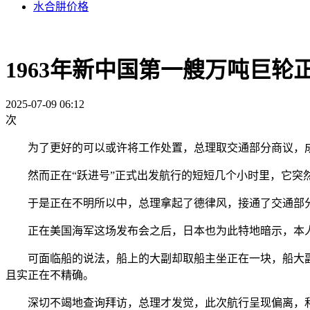
水合肼价格
1963年新中国第一艘万吨巨轮
2025-07-09 06:12
次
为了更好的可以或许将工作处置，总理取交通部分商议，成立
然而正在“跃进号”正式出发航行的短短几个小时里，它突然得到
于是正在不明所以中，总理拿起了德律风，接通了交通部分的
正在美国海军这场发布会之后，日本也为此特地暗示，本人这
可面临船的说法，船上的大副却取船主坐正在一块，船大副
且实正在不精确。
深切不竭地查询拜访，总理才发觉，此次航行呈现偏离，和船