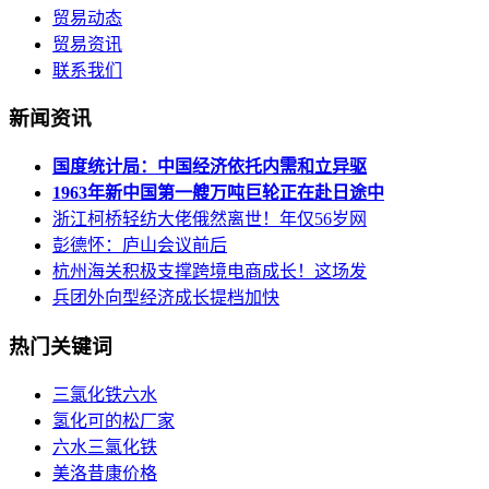
贸易动态
贸易资讯
联系我们
新闻资讯
国度统计局：中国经济依托内需和立异驱
1963年新中国第一艘万吨巨轮正在赴日途中
浙江柯桥轻纺大佬俄然离世！年仅56岁网
彭德怀：庐山会议前后
杭州海关积极支撑跨境电商成长！这场发
兵团外向型经济成长提档加快
热门关键词
三氯化铁六水
氢化可的松厂家
六水三氯化铁
美洛昔康价格