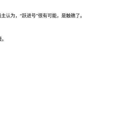
主认为，“跃进号”很有可能，是触礁了。
。
援。