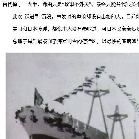
替代掉了一大半，缘由只是“政审不外关”。最终只能替代很多
此次“跃进号”沉没，事发时的声响却没有出格的大，目前能力
美国和日本接踵，都说本人没有参取过，可日本又轰轰烈烈的
总理于是赶紧拨通了海军司令的德律风，以最快的速度派出四