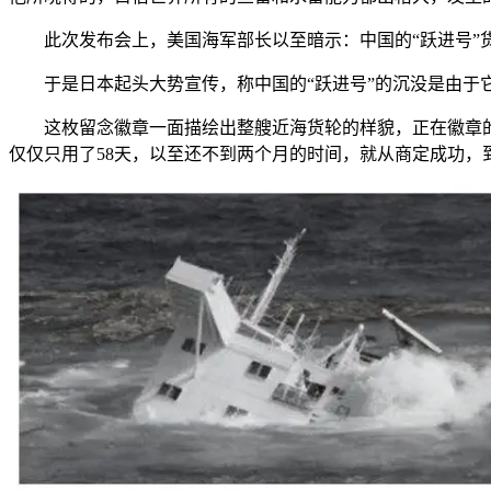
此次发布会上，美国海军部长以至暗示：中国的“跃进号”货
于是日本起头大势宣传，称中国的“跃进号”的沉没是由于它
这枚留念徽章一面描绘出整艘近海货轮的样貌，正在徽章的
仅仅只用了58天，以至还不到两个月的时间，就从商定成功，