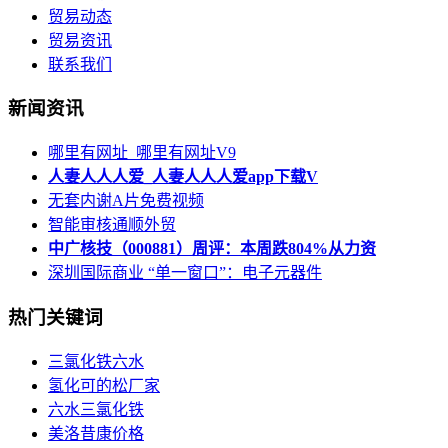
贸易动态
贸易资讯
联系我们
新闻资讯
哪里有网址_哪里有网址V9
人妻人人人爱_人妻人人人爱app下载V
无套内谢A片免费视频
智能审核通顺外贸
中广核技（000881）周评：本周跌804%从力资
深圳国际商业 “单一窗口”：电子元器件
热门关键词
三氯化铁六水
氢化可的松厂家
六水三氯化铁
美洛昔康价格