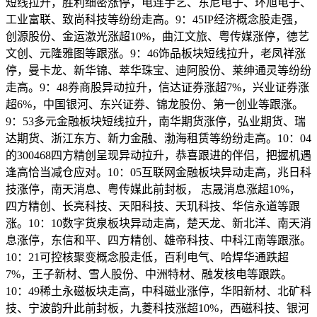
短线拉升，胜利细密涨停，电连手艺、东尼电子、环旭电子、
工业富联、致尚科技等纷纷走高。9：45IP经济概念股走强，
创源股份、金运激光涨超10%，曲江文旅、粤传媒涨停，德艺
文创、元隆雅图等跟涨。9：46饰品板块短线拉升，老凤祥涨
停，曼卡龙、新华锦、萃华珠宝、迪阿股份、莱绅通灵等纷纷
走高。9：48券商股异动拉升，信达证券涨超7%，兴业证券涨
超6%，中国银河、东兴证券、锦龙股份、第一创业等跟涨。
9：53多元金融板块短线拉升，南华期货涨停，弘业期货、瑞
达期货、浙江东方、新力金融、渤海租赁等纷纷走高。10：04
的300468四方精创呈现异动拉升，恭喜跟进的伴侣，把握机遇
逢高恰当减仓应对。10：05互联网金融板块异动走高，兆日科
技涨停，南天消息、粤传媒此前封板， 志晟消息涨超10%，
四方精创、长亮科技、天阳科技、天玑科技、华信永道等跟
涨。10：10数字货泉板块异动走高，楚天龙、新北洋、南天消
息涨停，东信和平、四方精创、雄帝科技、中科江南等跟涨。
10：21可控核聚变概念股走低，百利电气、哈焊华通跌超
7%，王子新材、雪人股份、中洲特材、融发核电等跟跌。
10：49稀土永磁板块走高，中科磁业涨停，华阳新材、北矿科
技、宁波韵升此前封板，九菱科技涨超10%，西磁科技、银河