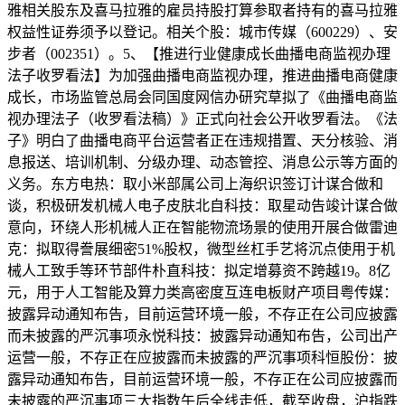
雅相关股东及喜马拉雅的雇员持股打算参取者持有的喜马拉雅
权益性证券须予以登记。相关个股：城市传媒（600229）、安
步者（002351）。5、【推进行业健康成长曲播电商监视办理
法子收罗看法】为加强曲播电商监视办理，推进曲播电商健康
成长，市场监管总局会同国度网信办研究草拟了《曲播电商监
视办理法子（收罗看法稿）》正式向社会公开收罗看法。《法
子》明白了曲播电商平台运营者正在违规措置、天分核验、消
息报送、培训机制、分级办理、动态管控、消息公示等方面的
义务。东方电热：取小米部属公司上海织识签订计谋合做和
谈，积极研发机械人电子皮肤北自科技：取星动告竣计谋合做
意向，环绕人形机械人正在智能物流场景的使用开展合做雷迪
克：拟取得誊展细密51%股权，微型丝杠手艺将沉点使用于机
械人工致手等环节部件朴直科技：拟定增募资不跨越19。8亿
元，用于人工智能及算力类高密度互连电板财产项目粤传媒：
披露异动通知布告，目前运营环境一般，不存正在公司应披露
而未披露的严沉事项永悦科技：披露异动通知布告，公司出产
运营一般，不存正在应披露而未披露的严沉事项科恒股份：披
露异动通知布告，目前运营环境一般，不存正在公司应披露而
未披露的严沉事项三大指数午后全线走低，截至收盘，沪指跌