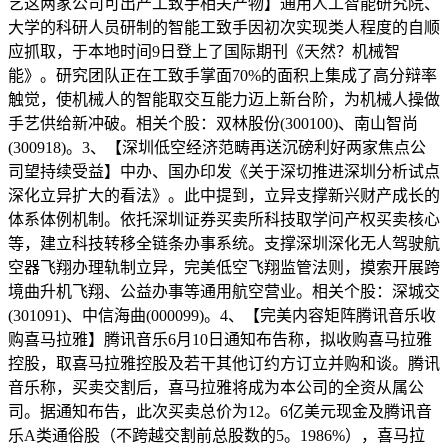
艺这两家公司可出产工致手相关产物】通用人工智能研究院、
大学的科研人员研制的智能工致手因初次实现类人程度的自顺
应抓取，于本地时间9日登上了国际期刊《天然？机械智
能》。研究团队正在工致手掌面70%的面积上集成了高分辩率
触觉，使机械人的智能取交互能力迈上新台阶，为机械人操做
手艺供给新冲破。相关个股：双林股份(300100)、南山智尚
(300918)。3、【深圳低空经济范畴再送沉磅利好两家焦点公
司望持续受益】中办、国办印发《关于深切推进深圳分析试点
深化立异扩大的看法》。此中提到，立异支撑新兴财产成长的
体系体例机制。依托深圳证券买卖所科技取学问产权买卖核心
等，建立科技转移全链条办事系统。支撑深圳深化无人驾驶航
空器飞翔办理轨制立异，完美低空飞翔监管法则，摸索开展跨
境曲升机飞翔、公益办事等通用航空营业。相关个股：深城交
(301091)、中信海曲(000099)。4、【完美内容矩阵腾讯音乐收
购喜马拉雅】腾讯音乐6月10日通知布告称，拟收购喜马拉雅
控股，取喜马拉雅控股及若干其他订约方订立并购和谈。腾讯
音乐称，买卖交割后，喜马拉雅将成为本公司的全资从属公
司。据通知布告，此次买卖总价为12。6亿美元现金及腾讯音
乐A类通俗股（不跨越交割前总股数的5。1986%），喜马拉