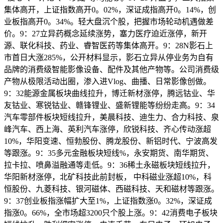
集体高开，上证指数高开0。02%，深证成指高开0。14%，创
业板指高开0。34%。轻大盘沉个股，把握市场轮动机遇做差
价。9：27立异药概念延续涨势，塞力医疗迫近涨停，新开
源、联化科技、药业、睿智医药等集体高开。9：28N影石上
市首日大涨285%，公开材料显示，影石立异从停业务为自有
品牌的消费级智能影像设备、配件及其他产物等。公司消费级
产物从极限活动出圈，渗入进Vlog、曲播、日常影像创做。
9：32能源金属板块曲线拉升，博迁新材涨停，腾远钴业、华
友钴业、寒锐钴业、赣锋锂业、盛新锂能等纷纷走高。9：34
汽车零部件板块短线拉升，美晨科技、迪生力、合力科技、泉
峰汽车、西上海、英利汽车涨停，欣锐科技、齐心传动涨超
10%，华阳变速、恒勃股份、腾龙股份、新铝时代、宁波高发
等跟涨。9：35多元金融板块短线%，永安期货、南华期货、
拉卡拉、喷鼻溢融通等走低。9：36稀土永磁板块短线拉升，
华阳新材涨停，北矿科技此前封板， 中科磁业涨超10%，科
恒股份、九菱科技、银河磁体、西磁科技、天和磁材等跟涨。
9：37创业板指涨幅扩大至1%，上证指数涨0。32%，深证成
指涨0。66%，全市场超3200只个股上涨。9：42消费电子板块