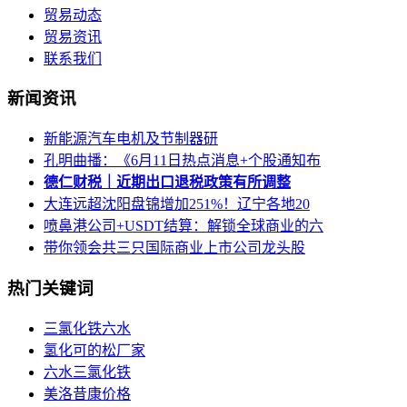
贸易动态
贸易资讯
联系我们
新闻资讯
新能源汽车电机及节制器研
孔明曲播：《6月11日热点消息+个股通知布
德仁财税｜近期出口退税政策有所调整
大连远超沈阳盘锦增加251%！辽宁各地20
喷鼻港公司+USDT结算：解锁全球商业的六
带你领会共三只国际商业上市公司龙头股
热门关键词
三氯化铁六水
氢化可的松厂家
六水三氯化铁
美洛昔康价格