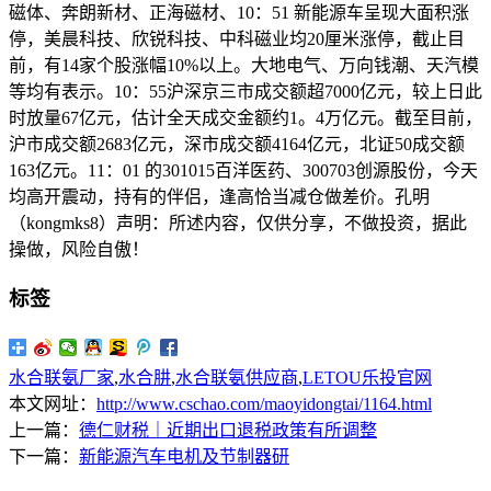
磁体、奔朗新材、正海磁材、10：51 新能源车呈现大面积涨
停，美晨科技、欣锐科技、中科磁业均20厘米涨停，截止目
前，有14家个股涨幅10%以上。大地电气、万向钱潮、天汽模
等均有表示。10：55沪深京三市成交额超7000亿元，较上日此
时放量67亿元，估计全天成交金额约1。4万亿元。截至目前，
沪市成交额2683亿元，深市成交额4164亿元，北证50成交额
163亿元。11：01 的301015百洋医药、300703创源股份，今天
均高开震动，持有的伴侣，逢高恰当减仓做差价。孔明
（kongmks8）声明：所述内容，仅供分享，不做投资，据此
操做，风险自傲！
标签
水合联氨厂家
,
水合肼
,
水合联氨供应商
,
LETOU乐投官网
本文网址：
http://www.cschao.com/maoyidongtai/1164.html
上一篇：
德仁财税｜近期出口退税政策有所调整
下一篇：
新能源汽车电机及节制器研