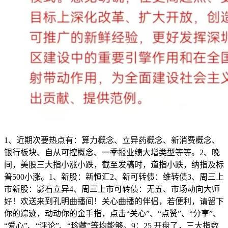
1、近期次要热点有：算力概念、立异药概念、新消费概念、
银行板块、自从可控概念、一季报业绩大增类型等等。2、晚
间，美股三大指小涨小跌，截至发稿时，道指小跌，纳指及标
普500小涨。1、新股：新恒汇2、新可转债：维转债3、周三上
市新股：影石立异4、周三上市可转债：无五、市场动向大师
好！欢送来到孔明曲播间！关心曲播的伴侣，若便利，请留下
你的踪迹，动动你的金手指，点击“关心”、“点赞”、“分享”、
“爱心”、“评论”、“珍藏”等均能够。9：25 开盘了，三大指数