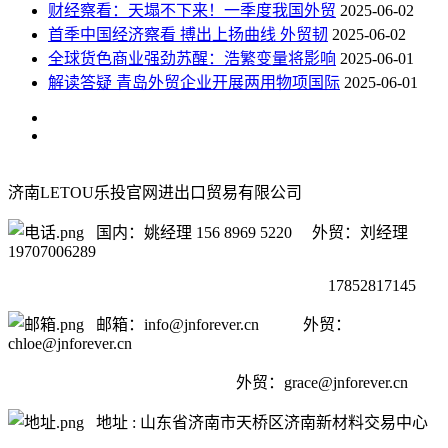
财经察看：天塌不下来！一季度我国外贸
2025-06-02
首季中国经济察看 搏出上扬曲线 外贸韧
2025-06-02
全球货色商业强劲苏醒：浩繁变量将影响
2025-06-01
解读答疑 青岛外贸企业开展两用物项国际
2025-06-01
济南LETOU乐投官网进出口贸易有限公司
国内：姚经理 156 8969 5220 外贸：刘经理
19707006289
17852817145
邮箱：info@jnforever.cn 外贸：
chloe@jnforever.cn
外贸：
grace@jnforever.cn
地址 : 山东省济南市天桥区济南新材料交易中心