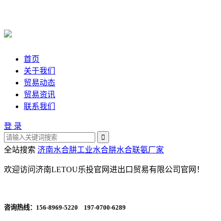
首页
关于我们
贸易动态
贸易资讯
联系我们
登 录
全站搜索
济南水合肼
工业水合肼
水合联氨厂家
欢迎访问济南LETOU乐投官网进出口贸易有限公司官网！
咨询热线：
156-8969-5220 197-0700-6289