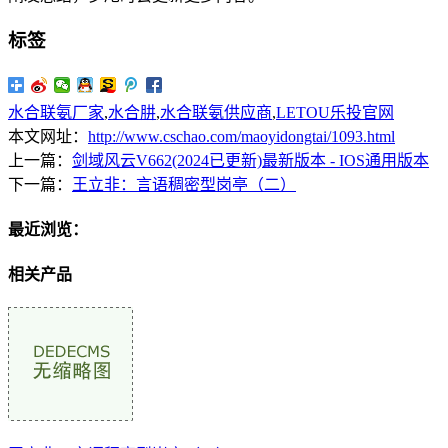
标签
水合联氨厂家
,
水合肼
,
水合联氨供应商
,
LETOU乐投官网
本文网址：
http://www.cschao.com/maoyidongtai/1093.html
上一篇：
剑域风云V662(2024已更新)最新版本 - IOS通用版本
下一篇：
王立非：言语稠密型岗亭（二）
最近浏览：
相关产品