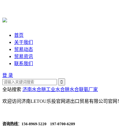
首页
关于我们
贸易动态
贸易资讯
联系我们
登 录
全站搜索
济南水合肼
工业水合肼
水合联氨厂家
欢迎访问济南LETOU乐投官网进出口贸易有限公司官网！
咨询热线：
156-8969-5220 197-0700-6289