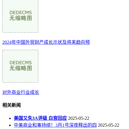
2024年中国外贸财产成长示状及将来趋向预
对外商业行业成长
相关新闻
美国又失3A评级 白宫回应
2025-05-22
中美商业和事持续！3月1号深夜释出的四
2025-05-22