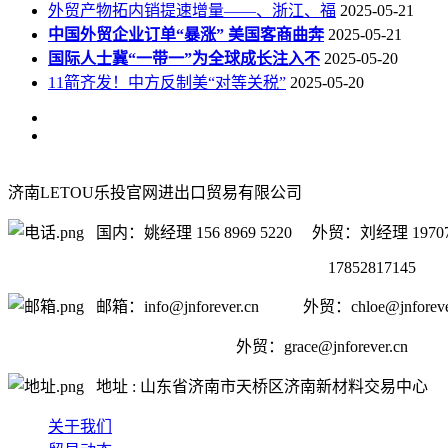
外贸产物拓内销提速增量——、浙江、福
2025-05-21
中国外贸企业订单“暴涨” 美国客商曲奔
2025-05-21
国际人士冀“一带一”为全球成长注入不
2025-05-20
11箭齐发！中方反制美“对等关税”
2025-05-20
济南LETOU乐投官网进出口贸易有限公司
国内：姚经理 156 8969 5220 外贸：刘经理 19707
17852817145
邮箱：info@jnforever.cn 外贸：chloe@jnforever
外贸：
grace@jnforever.cn
地址 : 山东省济南市天桥区济南新材料交易中心
关于我们