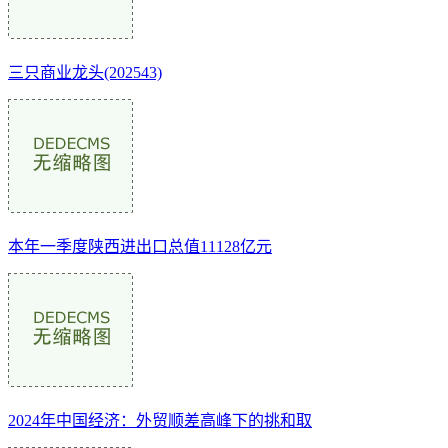
三只商业龙头(202543)
本年一季度陕西进出口总值11128亿元
2024年中国经济：外贸顺差高峰下的挑和取