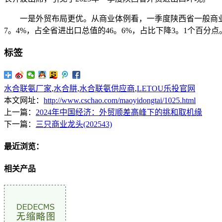
一是外贸布局更优。从商业体例看，一季度陕西省一般商业进出口
7。4%，占全省进出口总值的46。6%，占比下降3。1个百
标签
水合联氨厂家
,
水合肼
,
水合联氨供应商
,
LETOU乐投官网
本文网址：
http://www.cschao.com/maoyidongtai/1025.html
上一篇：
2024年中国经济：外贸顺差高峰下的挑和取机缘
下一篇：
三只商业龙头(202543)
最近浏览：
相关产品